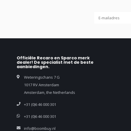
Officiële Recaro en Sparco merk
dealer! De specialist met de beste
aanbiedingen.
Weteringschans 7 G
1017 RV Amsterdam
Amsterdam, the Netherlands
+31 (0)6 46 000 301
+31 (0)6 46 000 301
info@boombuy.nl