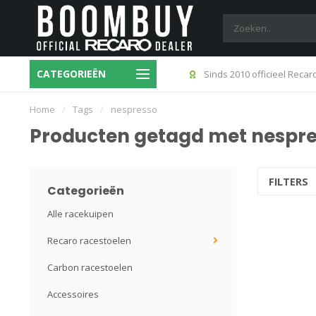
CATEGORIEËN
4:00 besteld? Morgen in huis
Sinds 2010 officieel Recar
Home
/
Tags
/
nespresso
Producten getagd met nespr
FILTERS
Categorieën
Alle racekuipen
Recaro racestoelen
Carbon racestoelen
Accessoires