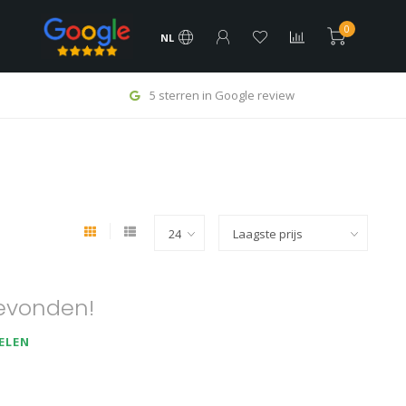
0
NL
5 sterren in Google review
evonden!
ELEN