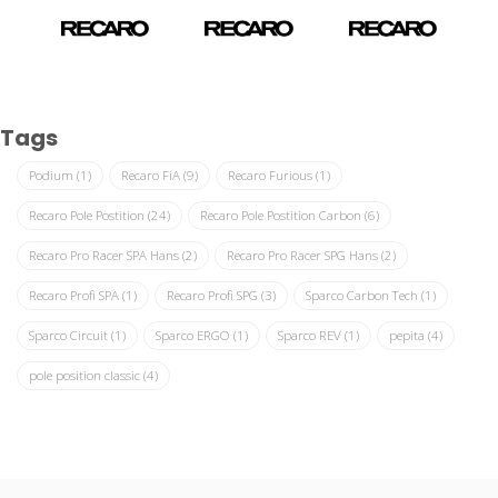
Tags
Podium
(1)
Recaro FiA
(9)
Recaro Furious
(1)
Recaro Pole Postition
(24)
Recaro Pole Postition Carbon
(6)
Recaro Pro Racer SPA Hans
(2)
Recaro Pro Racer SPG Hans
(2)
Recaro Profi SPA
(1)
Recaro Profi SPG
(3)
Sparco Carbon Tech
(1)
Sparco Circuit
(1)
Sparco ERGO
(1)
Sparco REV
(1)
pepita
(4)
pole position classic
(4)