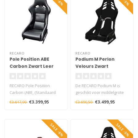
RECARO
RECARO
Pole Position ABE
Podium M Perlon
Carbon Zwart Leer
Velours Zwart
RECARO Pole Position
De RECARO Podium M is
Carbon (ABE, (Standaard
geschikt voor middelgrote
uitrusting))
personen, de ca. 20 mm
€3.399,95
€3.499,95
€3.617,90
€3.690,50
+ Kuip vervaardigt ui..
dikke pad..
SALE -6%
SALE -5%