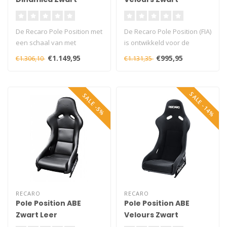
De Recaro Pole Position met
De Recaro Pole Position (FIA)
een schaal van met
is ontwikkeld voor de
glasvezel versterkte
professionele autocoureurs
€1.149,95
€995,95
€1.306,10
€1.131,35
kunststof, G..
e..
SALE -14%
SALE -5%
RECARO
RECARO
Pole Position ABE
Pole Position ABE
Zwart Leer
Velours Zwart