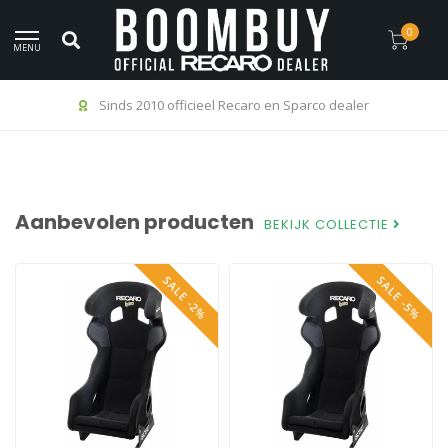
0
MENU
Sinds 2010 officieel Recaro en Sparco dealer
Aanbevolen producten
BEKIJK COLLECTIE
SALE -2%
SALE -5%