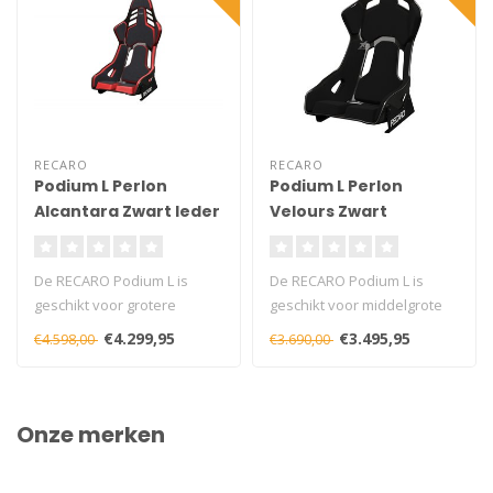
RECARO
RECARO
Podium L Perlon
Podium L Perlon
Alcantara Zwart leder
Velours Zwart
rood
De RECARO Podium L is
De RECARO Podium L is
geschikt voor grotere
geschikt voor middelgrote
personen, de ca. 10 mm
personen, de ca. 20 mm
€4.299,95
€3.495,95
€4.598,00
€3.690,00
dikke pads zi..
dikke pad..
Onze merken