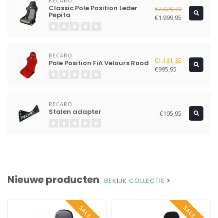
RECARO
Classic Pole Position Leder
€2.020,70
Pepita
€1.999,95
RECARO
€1.131,35
Pole Position FiA Velours Rood
€995,95
RECARO
Stalen adapter
€195,95
Nieuwe producten
BEKIJK COLLECTIE
SALE -6%
SALE -5%