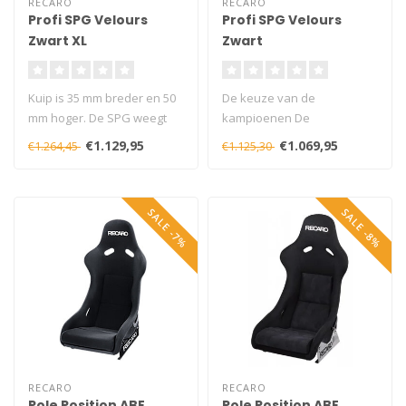
RECARO
RECARO
Profi SPG Velours
Profi SPG Velours
Zwart XL
Zwart
Kuip is 35 mm breder en 50
De keuze van de
mm hoger. De SPG weegt
kampioenen De
ca. 10 kg en heeft een grote
professionele
€1.129,95
€1.069,95
€1.264,45
€1.125,30
g..
glasvezelversterkte
kunststof schaal..
SALE -7%
SALE -8%
RECARO
RECARO
Pole Position ABE
Pole Position ABE