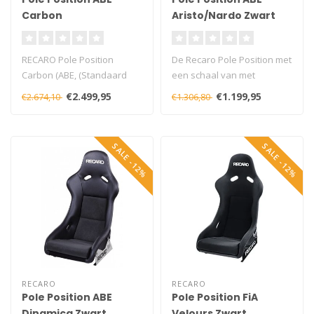
Carbon
Aristo/Nardo Zwart
RECARO Pole Position
De Recaro Pole Position met
Carbon (ABE, (Standaard
een schaal van met
uitrusting))
glasvezel versterkte
€2.499,95
€1.199,95
€2.674,10
€1.306,80
+ Kuip vervaardigt ui..
kunststof, G..
SALE -12%
SALE -12%
RECARO
RECARO
Pole Position ABE
Pole Position FiA
Dinamica Zwart
Velours Zwart