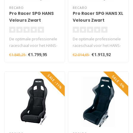
RECARO
RECARO
Pro Racer SPG HANS
Pro Racer SPG HANS XL
Velours Zwart
Velours Zwart
De optimale professionele
De optimale professionele
raceschaal voor het HANS-
raceschaal voor het HANS-
systeem Ons topmodel voor
systeem Ons topmodel voor
€1.799,95
€1.913,92
€1.845,25
€2.014,65
de ..
de ..
SALE -11%
SALE -5%