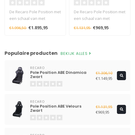
De Recaro Pole Position met
De Recaro Pole Position met
een schaal van met
een schaal van met
glasvezel versterkte
glasvezel versterkte
€1.895,95
€969,95
€1.996,50
€1.131,95
kunststof, G..
kunststof, G..
Populaire producten
BEKIJK ALLES
RECARO
Pole Position ABE Dinamica
€1.306,10
Zwart
€1.149,95
RECARO
Pole Position ABE Velours
€1.131,95
Zwart
€969,95