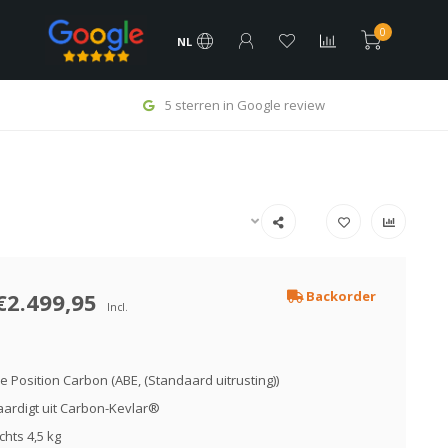
0
NL
5 sterren in Google review
€2.499,95
Backorder
Incl.
 Position Carbon (ABE, (Standaard uitrusting))
aardigt uit Carbon-Kevlar®
chts 4,5 kg