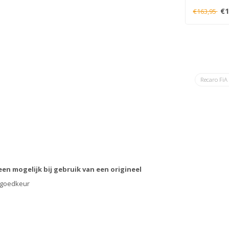
model stoel.
€1
€163,95
Recaro Fi
en mogelijk bij gebruik van een origineel
e goedkeur