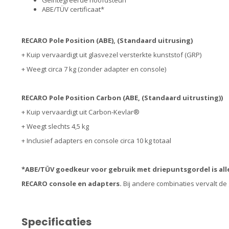
Geïntegreerde hoofdsteun
ABE/TÜV certificaat*
RECARO Pole Position (ABE), (Standaard uitrusing)
+ Kuip vervaardigt uit glasvezel versterkte kunststof (GRP)
+ Weegt circa 7 kg (zonder adapter en console)
RECARO Pole Position Carbon (ABE, (Standaard uitrusting))
+ Kuip vervaardigt uit Carbon-Kevlar®
+ Weegt slechts 4,5 kg
+ Inclusief adapters en console circa 10 kg totaal
*ABE/TÜV goedkeur voor gebruik met driepuntsgordel is alle
RECARO console en adapters.
Bij andere combinaties vervalt d
Specificaties