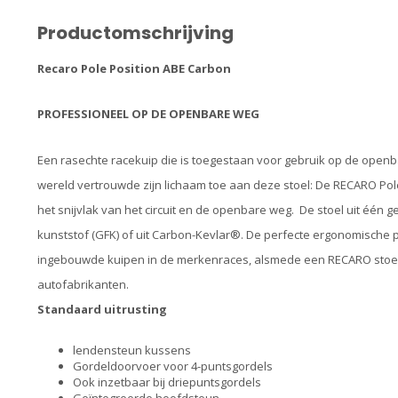
Productomschrijving
Recaro Pole Position ABE Carbon
PROFESSIONEEL OP DE OPENBARE WEG
Een rasechte racekuip die is toegestaan voor gebruik op de open
wereld vertrouwde zijn lichaam toe aan deze stoel: De RECARO Pol
het snijvlak van het circuit en de openbare weg. De stoel uit één 
kunststof (GFK) of uit Carbon-Kevlar®. De perfecte ergonomische
ingebouwde kuipen in de merkenraces, alsmede een RECARO stoel v
autofabrikanten.
Standaard uitrusting
lendensteun kussens
Gordeldoorvoer voor 4-puntsgordels
Ook inzetbaar bij driepuntsgordels