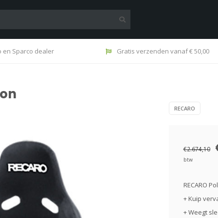
o en Sparco dealer
Gratis verzenden vanaf € 50,00
bon
RECARO
€2.674,10
btw
RECARO Pole
+ Kuip verv
+ Weegt sle