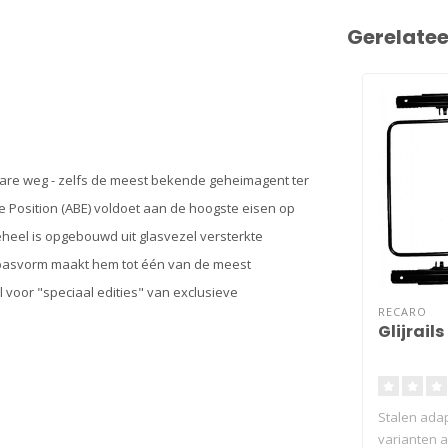
Gerelate
bare weg - zelfs de meest bekende geheimagent ter
e Position (ABE) voldoet aan de hoogste eisen op
geheel is opgebouwd uit glasvezel versterkte
 pasvorm maakt hem tot één van de meest
oor "speciaal edities" van exclusieve
RECARO
Glijrails
Stalen adap
varianten a