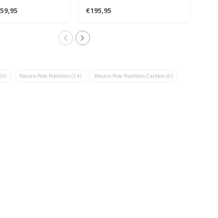
..
model stoel...
mode
59,95
€195,95
€19
A
(9)
Recaro Pole Postition
(24)
Recaro Pole Postition Carbon
(6)