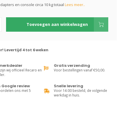
adapters en console circa 10 kg totaal
Lees meer..
Toevoegen aan winkelwagen
r! Levertijd 4 tot 6 weken
 merkdealer
Gratis verzending
ijn wij officieel Recaro en
Voor bestellingen vanaf €50,00.
er.
n Google review
Snelle levering
oordelen ons met 5
Voor 14:00 besteld, de volgende
werkdag in huis.