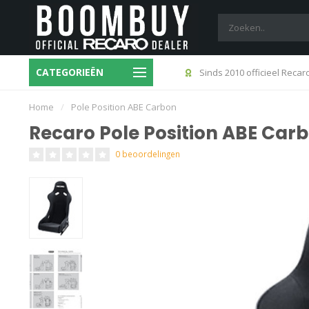
CATEGORIEËN
4:00 besteld? Morgen in huis
Sinds 2010 officieel Recar
Home
/
Pole Position ABE Carbon
Recaro Pole Position ABE Car
0 beoordelingen