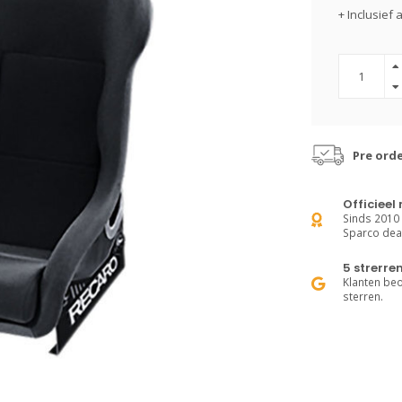
+ Inclusief 
Pre orde
Officieel
Sinds 2010 z
Sparco deal
5 strerre
Klanten be
sterren.