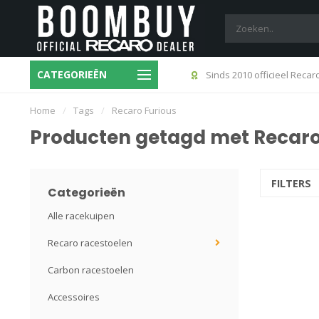
CATEGORIEËN
4:00 besteld? Morgen in huis
Sinds 2010 officieel Recar
Home
/
Tags
/
Recaro Furious
Producten getagd met Recaro
FILTERS
Categorieën
Alle racekuipen
Recaro racestoelen
Carbon racestoelen
Accessoires