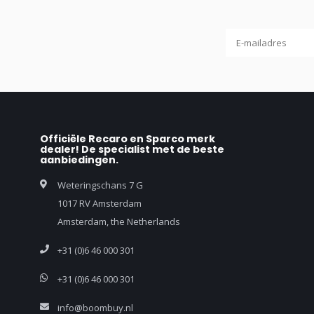
Officiële Recaro en Sparco merk
dealer! De specialist met de beste
aanbiedingen.
Weteringschans 7 G
1017 RV Amsterdam
Amsterdam, the Netherlands
+31 (0)6 46 000 301
+31 (0)6 46 000 301
info@boombuy.nl