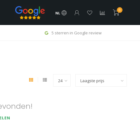
0
NL
5 sterren in Google review
evonden!
ELEN