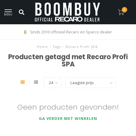
0
MENU
Sinds 2010 officieel Recaro en Sparco dealer
Home
/
Tags
/
Recaro Profi SPA
Producten getagd met Recaro Profi
SPA
Geen producten gevonden!
GA VERDER MET WINKELEN