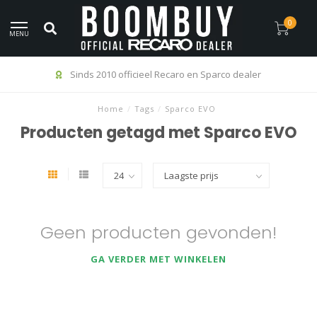
0
MENU
Sinds 2010 officieel Recaro en Sparco dealer
Home
/
Tags
/
Sparco EVO
Producten getagd met Sparco EVO
Geen producten gevonden!
GA VERDER MET WINKELEN