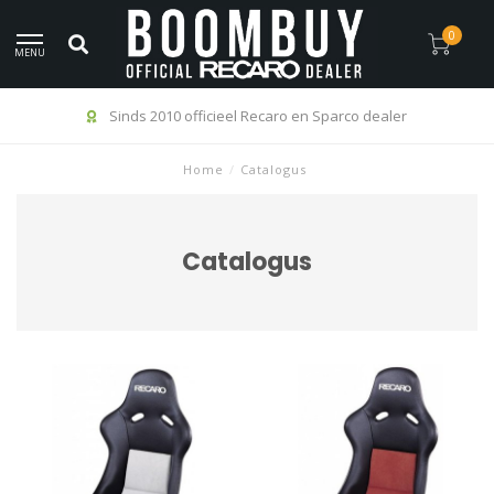
0
MENU
Sinds 2010 officieel Recaro en Sparco dealer
Home
/
Catalogus
Catalogus