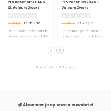
Pro Racer SPG HANS
Pro Racer SPG HANS
XL Velours Zwart
Velours Zwart
€1.913,92
€1.799,95
€2.014,65
€1.845,25
De optimale professionele
De optimale professionele
raceschaal voor het HANS-
raceschaal voor het HANS-
systeem O..
systeem O..
Recaro Pro Racer SPA Hans
(2)
Abonneer je op onze nieuwsbrief