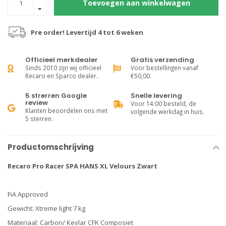
Toevoegen aan winkelwagen
Pre order! Levertijd 4 tot 6 weken
Officieel merkdealer
Gratis verzending
Sinds 2010 zijn wij officieel
Voor bestellingen vanaf
Recaro en Sparco dealer.
€50,00.
5 strerren Google
Snelle levering
review
Voor 14:00 besteld, de
Klanten beoordelen ons met
volgende werkdag in huis.
5 sterren.
Productomschrijving
Recaro Pro Racer SPA HANS XL Velours Zwart
FiA Approved
Gewicht: Xtreme light 7 kg
Materiaal: Carbon/ Kevlar CFK Composiet