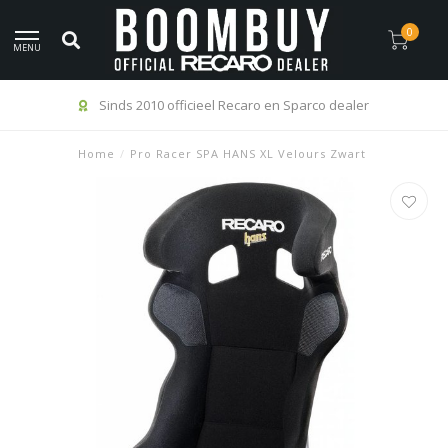
0
MENU
Sinds 2010 officieel Recaro en Sparco dealer
Home
/
Pro Racer SPA HANS XL Velours Zwart