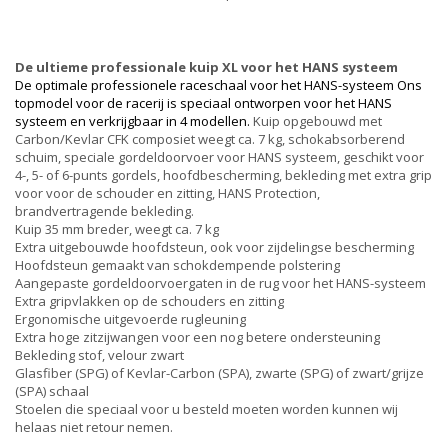
De ultieme professionale kuip XL voor het HANS systeem
De optimale professionele raceschaal voor het HANS-systeem Ons
topmodel voor de racerij is speciaal ontworpen voor het HANS
systeem en verkrijgbaar in 4 modellen.
Kuip opgebouwd met
Carbon/Kevlar CFK composiet weegt ca. 7 kg, schokabsorberend
schuim, speciale gordeldoorvoer voor HANS systeem, geschikt voor
4-, 5- of 6-punts gordels, hoofdbescherming, bekleding met extra grip
voor voor de schouder en zitting, HANS Protection,
brandvertragende bekleding.
Kuip 35 mm breder, weegt ca. 7 kg
Extra uitgebouwde hoofdsteun, ook voor zijdelingse bescherming
Hoofdsteun gemaakt van schokdempende polstering
Aangepaste gordeldoorvoergaten in de rug voor het HANS-systeem
Extra gripvlakken op de schouders en zitting
Ergonomische uitgevoerde rugleuning
Extra hoge zitzijwangen voor een nog betere ondersteuning
Bekleding stof, velour zwart
Glasfiber (SPG) of Kevlar-Carbon (SPA), zwarte (SPG) of zwart/grijze
(SPA) schaal
Stoelen die speciaal voor u besteld moeten worden kunnen wij
helaas niet retour nemen.