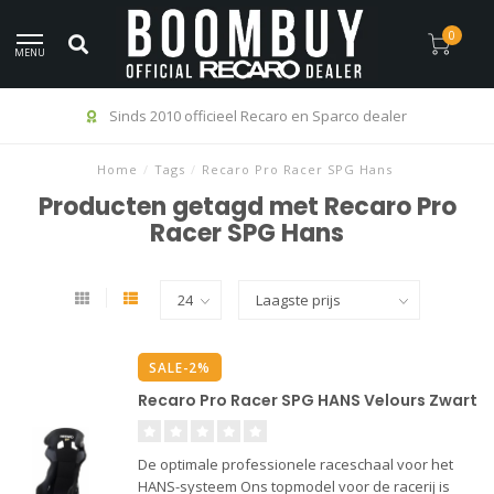
0
MENU
Sinds 2010 officieel Recaro en Sparco dealer
Home
/
Tags
/
Recaro Pro Racer SPG Hans
Producten getagd met Recaro Pro
Racer SPG Hans
SALE-2%
Recaro Pro Racer SPG HANS Velours Zwart
De optimale professionele raceschaal voor het
HANS-systeem Ons topmodel voor de racerij is