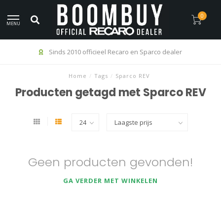
0
MENU
Sinds 2010 officieel Recaro en Sparco dealer
Home
/
Tags
/
Sparco REV
Producten getagd met Sparco REV
Geen producten gevonden!
GA VERDER MET WINKELEN